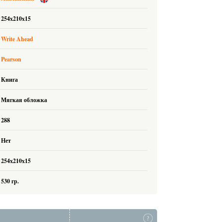
254x210x15
Write Ahead
Pearson
Книга
Мягкая обложка
288
Нет
254x210x15
530 гр.