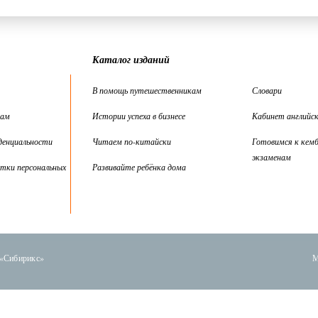
Каталог изданий
В помощь путешественникам
Словари
цам
Истории успеха в бизнесе
Кабинет английск
денциальности
Читаем по-китайски
Готовимся к кем
экзаменам
тки персональных
Развивайте ребёнка дома
 «Сибирикс»
М