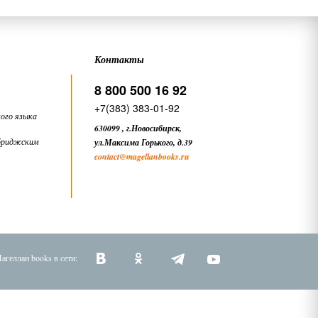
Контакты
8 800 500 16 92
+7(383) 383-01-92
ого языка
630099
,
г.Новосибирск,
бриджским
ул.Максима Горького, д.39
contact
@magellanbooks.ru
агеллан books в сети: