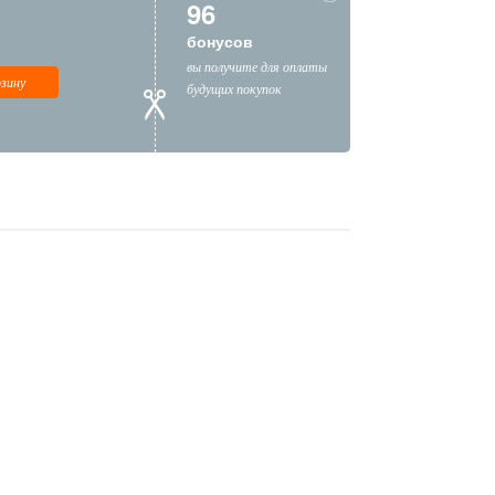
96
бонусов
вы получите для оплаты
рзину
будущих покупок