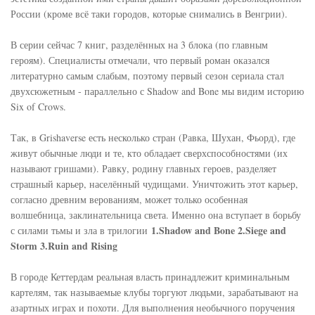
России (кроме всё таки городов, которые снимались в Венгрии).
В серии сейчас 7 книг, разделённых на 3 блока (по главным
героям). Специалисты отмечали, что первый роман оказался
литературно самым слабым, поэтому первый сезон сериала стал
двухсюжетным - параллельно с Shadow and Bone мы видим историю
Six of Crows.
Так, в Grishaverse есть несколько стран (Равка, Шухан, Фьорд), где
живут обычные люди и те, кто обладает сверхспособностями (их
называют гришами). Равку, родину главных героев, разделяет
страшный карьер, населённый чудищами. Уничтожить этот карьер,
согласно древним верованиям, может только особенная
волшебница, заклинательница света. Именно она вступает в борьбу
1.Shadow and Bone 2.Siege and
с силами тьмы и зла в трилогии
Storm 3.Ruin and Rising
В городе Кеттердам реальная власть принадлежит криминальным
картелям, так называемые клубы торгуют людьми, зарабатывают на
азартных играх и похоти. Для выполнения необычного поручения