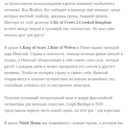
за баснословное вознаграждение картель нанимает необычного
человека, Kaz Brekker. Каз набирает в команду ещё пятерых, среди
которых весёлый снайпер, девушка-гриша, бывший шпион...
1.Six of Crows 2.Crooked Kingdom
Шестеро из этой дилогии
встают между миром и грозящей ему опасностью. Но они сами
опасны друг для друга!
1.King of Scars 2.Rule of Wolves
В цикле
в Равке правит молодой
царь Николай. Страна в опасности, некогда великая армия гришей в
упадке, а Николай обнаруживает в себе самом злую силу, которая
растёт с каждым днём и может превратить его совсем в другого
человека. Чтобы не потерять страну и самого себя, Николай
отправляется в опасное путешествие на поиски волшебных сил,
способных избавить его от внутренних монстров.
Получив успешный литературный опыт в жанре фантазийной
литературы для молодых взрослых, Leigh Bardugo в 2020
представила первую часть новой серии, на этот раз - для взрослых.
Ninth House
В книге
мы знакомимся с новым героем, о котором нас