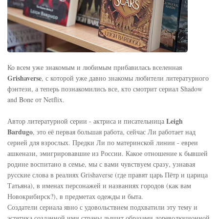
Ко всем уже знакомым и любимым прибавилась вселенная
Grishaverse
, с которой уже давно знакомы любители литературного
фэнтези, а теперь познакомились все, кто смотрит сериал Shadow
and Bone от Netflix.
Leigh
Автор литературной серии - актриса и писательница
Bardugo
, это её первая большая работа, сейчас Ли работает над
серией для взрослых. Предки Ли по материнской линии - евреи
ашкенази, эмигрировавшие из России. Какое отношение к бывшей
родине воспитано в семье, мы с вами чувствуем сразу, узнавая
русские слова в реалиях Grishaverse (где правят царь Пётр и царица
Татьяна), в именах персонажей и названиях городов (как вам
Новокрибирск?), в предметах одежды и быта.
Создатели сериала явно с удовольствием подхватили эту тему и
эстетика созданной ими страны дышит образами дореволюционной