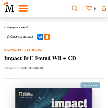
0
Вернуться назад
Поделиться ссылкой
STANNETT, KATHERINE
Impact BrE Found WB + CD
9781337293969
ISBN/EAN13:
Бумажная