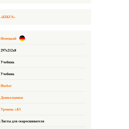
а «KIKUS»
Немецкий
297x212x8
Учебник
Учебник
Hueber
Дошкольники
<A1
Уровень
Листы для скоросшивателя