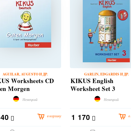
AGUILAR, AUGUSTO И ДР.
GARLIN, EDGARDIS И ДР.
US Worksheets CD
KIKUS English
en Morgen
Worksheet Set 3
Немецкий
Немецкий
440
1 170
в корзину
в