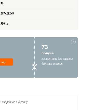
30
297x212x8
350 гр.
73
бонуса
вы получите для оплаты
рзину
будущих покупок
 выбранное в корзину