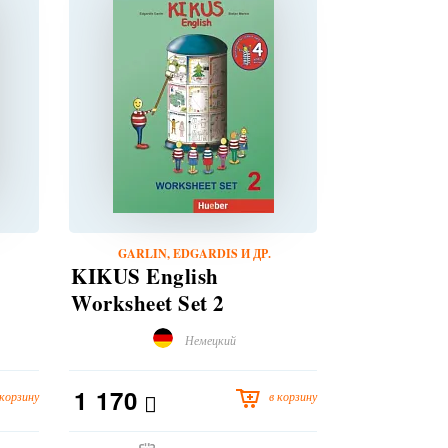
GARLIN, EDGARDIS И ДР.
GARLIN,
KIKUS English
KIKUS En
Worksheet Set 2
Worksheet
Немецкий
1 170
1 170
 корзину
в корзину