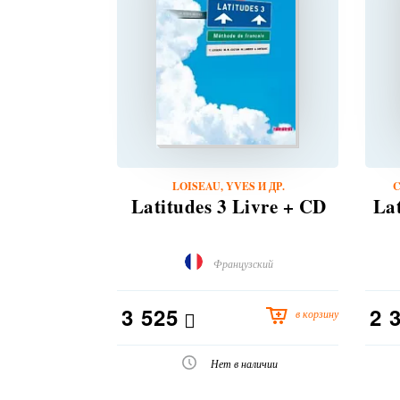
LOISEAU, YVES И ДР.
C
Latitudes 3 Livre + CD
La
Французский
3 525
2 
в корзину
Нет в наличии