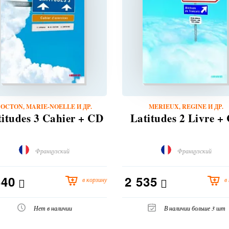
OCTON, MARIE-NOELLE И ДР.
MERIEUX, REGINE И ДР.
titudes 3 Cahier + CD
Latitudes 2 Livre +
Французский
Французский
340
2 535
в корзину
в
Нет в наличии
В наличии больше 3 шт