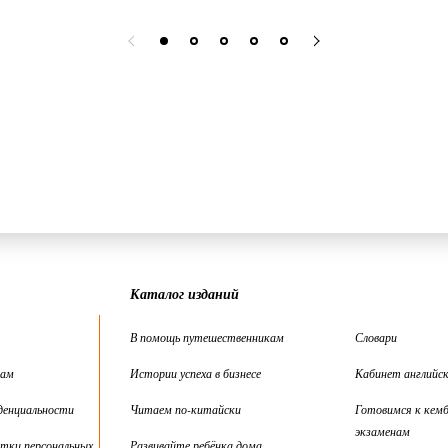
Каталог изданий
В помощь путешественникам
Словари
цам
Истории успеха в бизнесе
Кабинет английск
денциальности
Читаем по-китайски
Готовимся к кем
экзаменам
тки персональных
Развивайте ребёнка дома