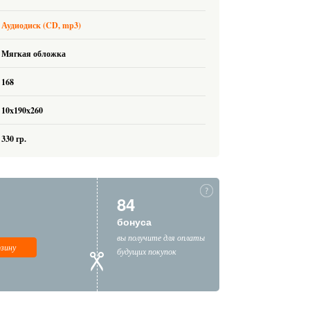
Аудиодиск (CD, mp3)
Мягкая обложка
168
10x190x260
330 гр.
84
бонуса
вы получите для оплаты
рзину
будущих покупок