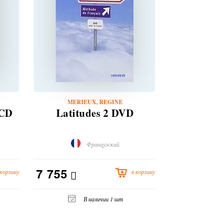
MERIEUX, REGINE
MERIEUX
 CD
Latitudes 2 DVD
Latitudes
Французский
7 755
1 685
 корзину
в корзину
В наличии 1 шт
В н