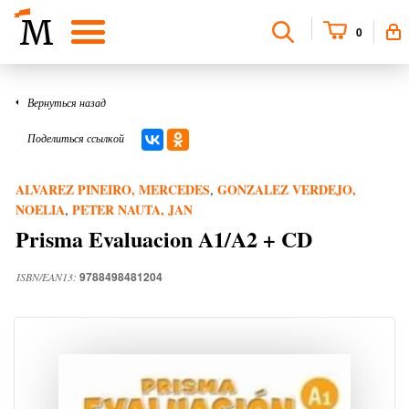
0
Вернуться назад
Поделиться ссылкой
ALVAREZ PINEIRO, MERCEDES
GONZALEZ VERDEJO,
,
NOELIA
PETER NAUTA, JAN
,
Prisma Evaluacion A1/A2 + CD
9788498481204
ISBN/EAN13: