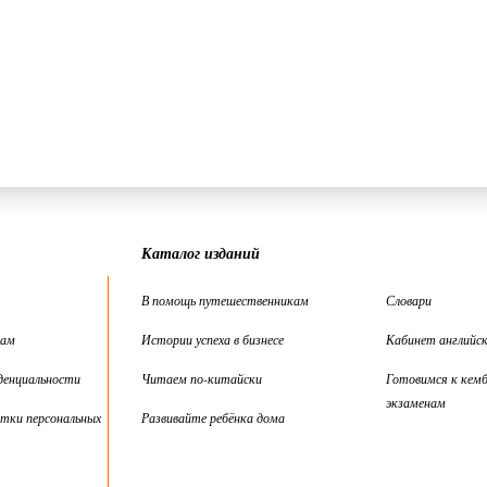
Каталог изданий
В помощь путешественникам
Словари
цам
Истории успеха в бизнесе
Кабинет английск
денциальности
Читаем по-китайски
Готовимся к кем
экзаменам
тки персональных
Развивайте ребёнка дома