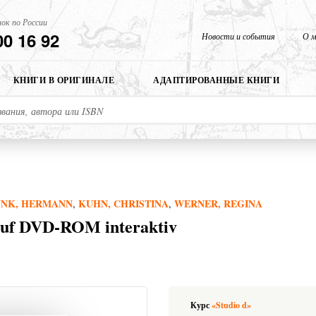
ок по России
00 16 92
Новости и события
О м
КНИГИ В ОРИГИНАЛЕ
АДАПТИРОВАННЫЕ КНИГИ
UNK, HERMANN
KUHN, CHRISTINA
WERNER, REGINA
,
,
 auf DVD-ROM interaktiv
Курс
«Studio d»