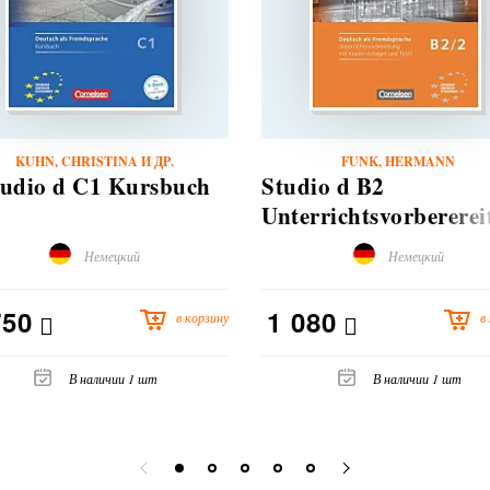
KUHN, CHRISTINA И ДР.
FUNK, HERMANN
tudio d C1 Kursbuch
Studio d B2
Unterrichtsvorberere
Teil 2
Немецкий
Немецкий
750
1 080
в корзину
в
В наличии 1 шт
В наличии 1 шт