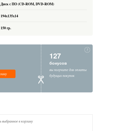
Диск с ПО (CD-ROM, DVD-ROM)
194x135x14
150 гр.
127
бонусов
вы получите для оплаты
рзину
будущих покупок
 выбранное в корзину