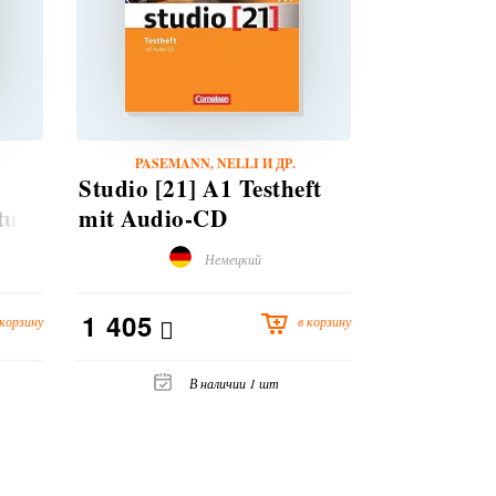
PASEMANN, NELLI И ДР.
FUNK, 
Studio [21] A1 Testheft
Studio [21
itung
mit Audio-CD
Deutschb
Немецкий
1 405
450
 корзину
в корзину
В наличии 1 шт