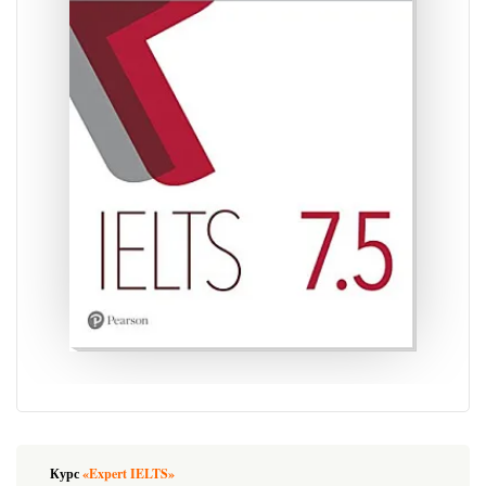
Курс
«Expert IELTS»