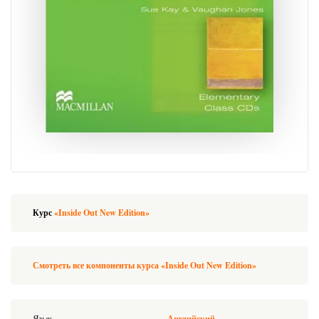
Курс
«Inside Out New Edition»
Смотреть все компоненты курса «Inside Out New Edition»
Язык
Английский