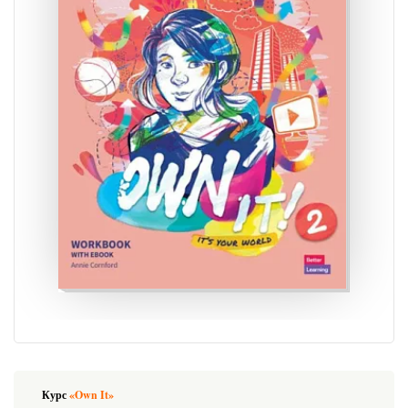
Курс
«Own It»