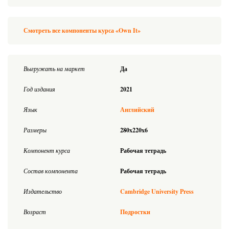
Смотреть все компоненты курса «Own It»
Выгружать на маркет
Да
Год издания
2021
Язык
Английский
Размеры
280x220x6
Компонент курса
Рабочая тетрадь
Состав компонента
Рабочая тетрадь
Издательство
Cambridge University Press
Возраст
Подростки