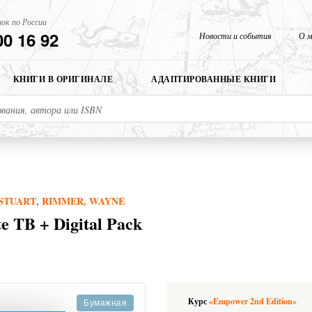
ок по России
00 16 92
Новости и события
О м
КНИГИ В ОРИГИНАЛЕ
АДАПТИРОВАННЫЕ КНИГИ
STUART
RIMMER, WAYNE
,
e TB + Digital Pack
Курс
«Empower 2nd Edition»
Бумажная