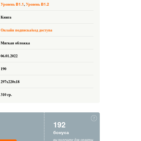
B1.1
B1.2
Уровень
Уровень
Книга
Онлайн подписка/код доступа
Мягкая обложка
06.01.2022
190
297x220x18
310 гр.
192
бонуса
вы получите для оплаты