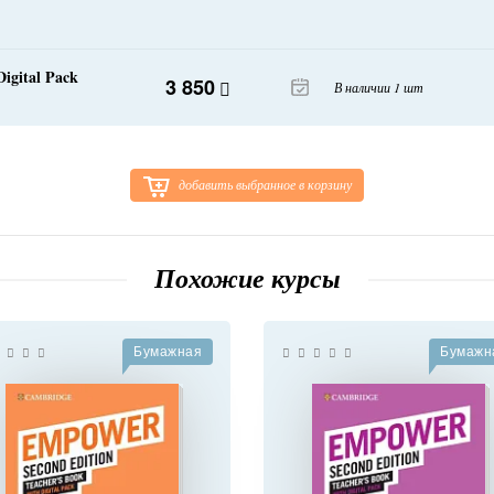
igital Pack
3 850
В наличии 1 шт
добавить выбранное в корзину
Похожие курсы
Бумажная
Бумажн