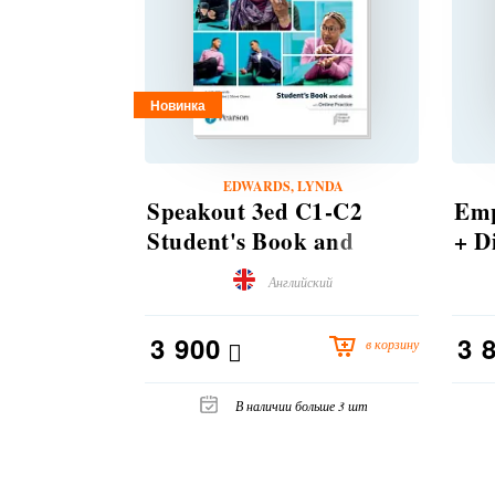
Новинка
EDWARDS, LYNDA
Speakout 3ed C1-C2
Emp
Student's Book and
+ D
eBook with Online
Английский
Practice
3 900
3 
в корзину
В наличии больше 3 шт