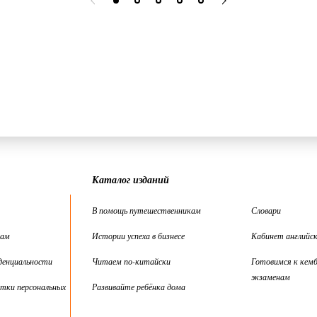
Каталог изданий
В помощь путешественникам
Словари
цам
Истории успеха в бизнесе
Кабинет английск
денциальности
Читаем по-китайски
Готовимся к кем
экзаменам
тки персональных
Развивайте ребёнка дома