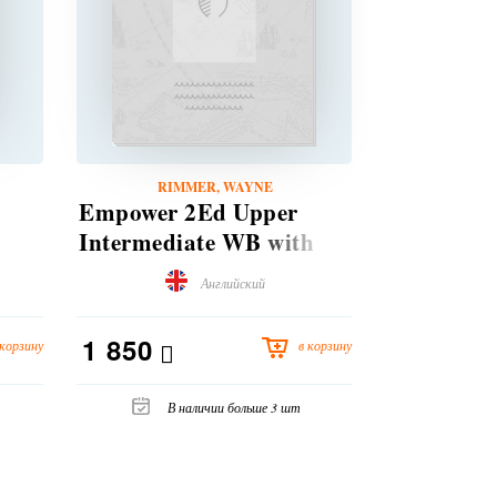
RIMMER, WAYNE
GODFREY
Empower 2Ed Upper
Empower 
Intermediate WB with
Intermedi
Answers and Audio
Digital Pa
Английский
1 850
3 850
 корзину
в корзину
В наличии больше 3 шт