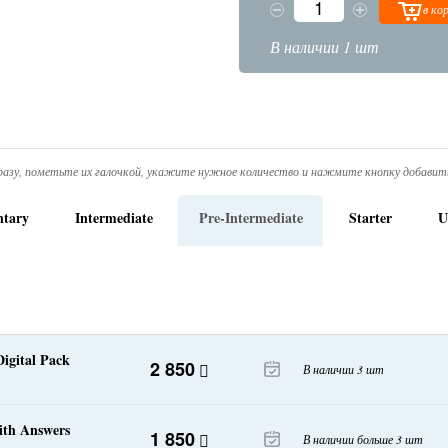
в ко
В наличии 1 шт
азу, пометьте их галочкой, укажите нужное количество и нажмите кнопку добавить
ntary
Intermediate
Pre-Intermediate
Starter
U
igital Pack
2 850
В наличии 3 шт
ith Answers
1 850
В наличии больше 3 шт