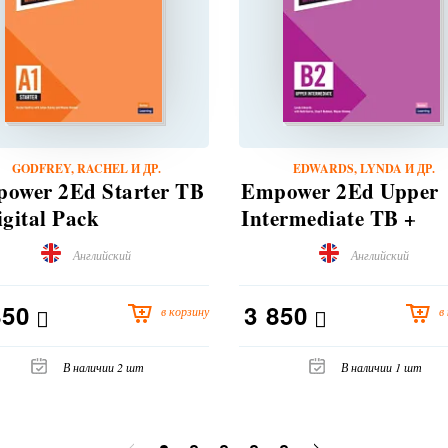
GODFREY, RACHEL И ДР.
EDWARDS, LYNDA И ДР.
ower 2Ed Starter TB
Empower 2Ed Upper
igital Pack
Intermediate TB +
Digital Pack
Английский
Английский
850
3 850
в корзину
в
В наличии 2 шт
В наличии 1 шт