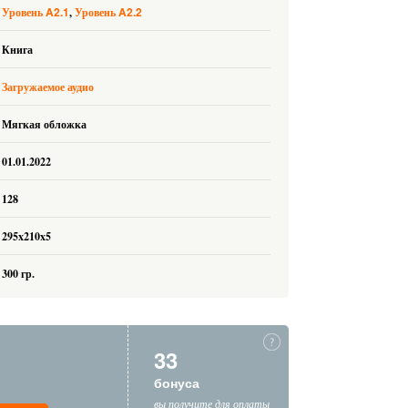
A2.1
A2.2
Уровень
Уровень
Книга
Загружаемое аудио
Мягкая обложка
01.01.2022
128
295x210x5
300 гр.
33
бонуса
вы получите для оплаты