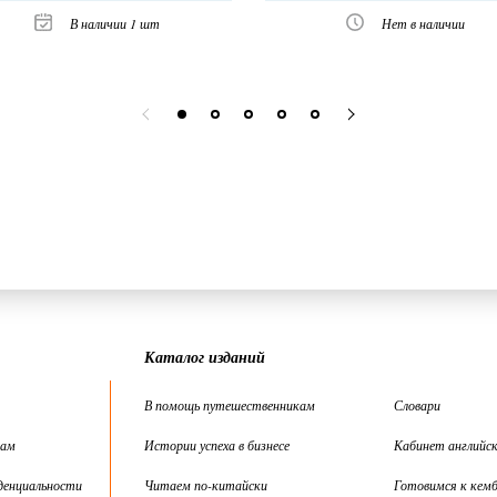
В наличии 1 шт
Нет в наличии
Каталог изданий
В помощь путешественникам
Словари
цам
Истории успеха в бизнесе
Кабинет английск
денциальности
Читаем по-китайски
Готовимся к кем