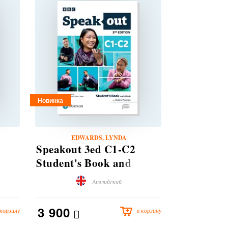
Новинка
EDWARDS, LYNDA
EDWARD
Speakout 3ed C1-C2
Empower 
Student's Book and
intermedia
eBook with Online
Pack
Английский
Practice
3 900
3 850
 корзину
в корзину