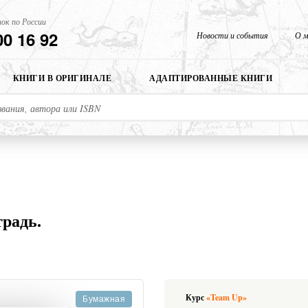
ок по России
00 16 92
Новости и события
О м
КНИГИ В ОРИГИНАЛЕ
АДАПТИРОВАННЫЕ КНИГИ
традь.
Курс
«Team Up»
Бумажная